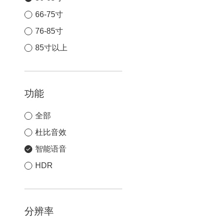
66-75寸
76-85寸
85寸以上
功能
全部
杜比音效
智能语音
HDR
分辨率