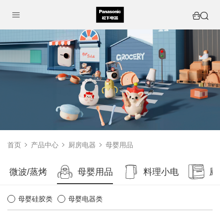
首页
产品中心
厨房电器
母婴用品
微波/蒸烤
母婴用品
料理小电
厨
母婴硅胶类
母婴电器类