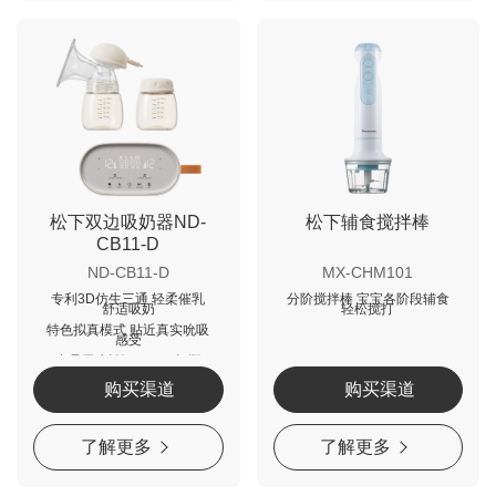
松下双边吸奶器ND-
松下辅食搅拌棒
CB11-D
ND-CB11-D
MX-CHM101
专利3D仿生三通 轻柔催乳
分阶搅拌棒 宝宝各阶段辅食
舒适吸奶
轻松搅打
特色拟真模式 贴近真实吮吸
感受
食品卫生认证 PPSU奶瓶
180min长续航
购买渠道
购买渠道
了解更多
了解更多