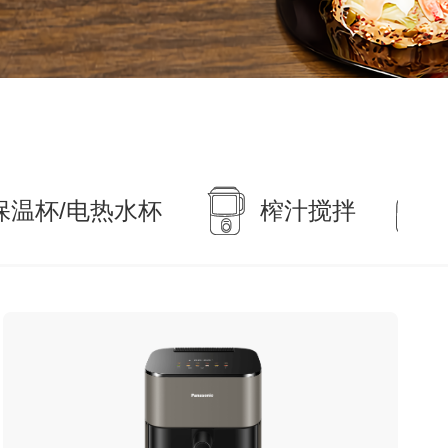
保温杯/电热水杯
榨汁搅拌