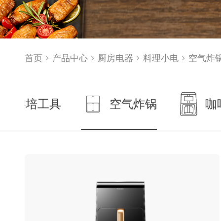
首页
产品中心
厨房电器
料理小电
空气炸
机/烘培工具
空气炸锅
咖