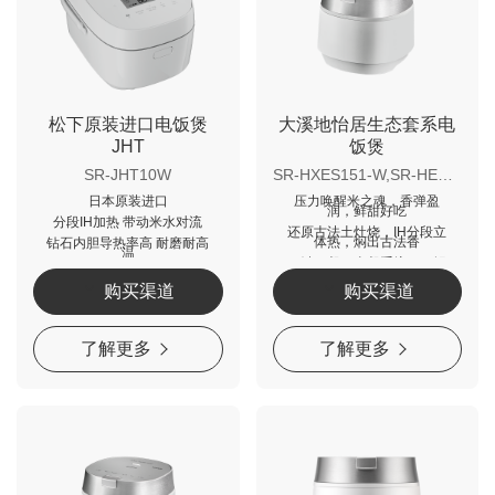
松下原装进口电饭煲
大溪地怡居生态套系电
JHT
饭煲
SR-JHT10W
SR-HXES151-W,SR-HES401X-K,SR-HXE151-W,SR-HE401X-K
日本原装进口
压力唤醒米之魂，香弹盈
润，鲜甜好吃
分段IH加热 带动米水对流
还原古法土灶烧，IH分段立
体热，焖出古法香
钻石内胆导热率高 耐磨耐高
温
一键一餐，全餐系统，一锅
出也不串味，煮饭快时代
购买渠道
购买渠道
了解更多
了解更多