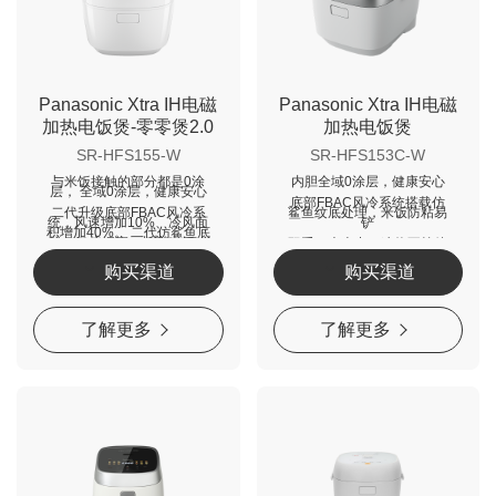
Panasonic Xtra IH电磁
Panasonic Xtra IH电磁
加热电饭煲-零零煲2.0
加热电饭煲
SR-HFS155-W
SR-HFS153C-W
与米饭接触的部分都是0涂
内胆全域0涂层，健康安心
层， 全域0涂层，健康安心
底部FBAC风冷系统搭载仿
二代升级底部FBAC风冷系
鲨鱼纹底处理，米饭防粘易
统，风速增加10%、冷风面
铲
积增加40%。 二代仿鲨鱼底
纹，二倍细密，托举米饭，
双重IH大火力，速热不等待
防粘好铲
购买渠道
购买渠道
双重IH大火力，速热不等待
了解更多
了解更多