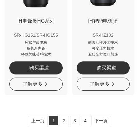
IH电饭煲HG系列
IH智能电饭煲
SR-HG151/SR-HG155
SR-HZ102
环状屏蔽电极
酵素活性浸水技术
备长炭内锅
可变压力技术
搭载美味芯球技术
五段全方位IH加热
购买渠道
购买渠道
了解更多
了解更多
上一页
1
2
3
4
下一页