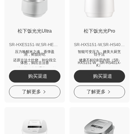
松下饭光光Ultra
松下饭光光Pro
SR-HXES151-W,SR-HES401X-K,SR-HXE151-W,SR-HE401X-K
SR-HXS151-W,SR-HS401X-K,SR-H301X-K,SR-HX101-W
压力唤醒米之魂，香弹盈
智能可变压力，媲美大厨烹
润，鲜甜好吃
饪手法
还原古法土灶烧，IH分段立
健康不粘0涂层内胆（SR-
体热，焖出古法香
HXS151-W，SR-HS401X-
K）
一键一餐，全餐系统，一锅
出也不串味，煮饭快时代
分段IH加热，带动米水对流
（SR-H301X-K，SR-
购买渠道
购买渠道
HX101-W）
底部风冷专利，煮饭不粘不
糊易清洗
了解更多
了解更多