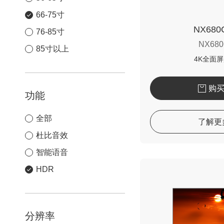
66-75寸
NX68
76-85寸
NX68
85寸以上
4K全面
购
功能
全部
了解更
杜比音效
智能语音
HDR
分辨率