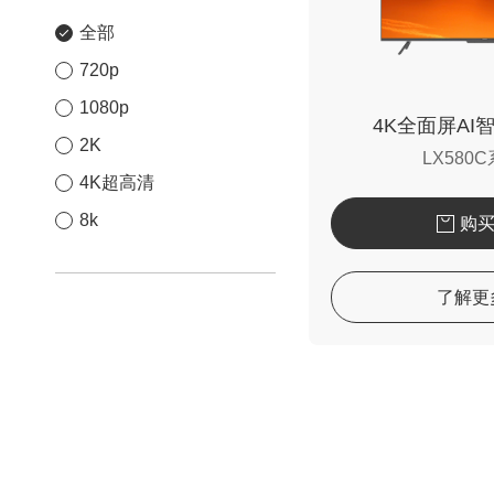
全部
720p
1080p
4K全面屏AI
2K
LX580
4K超高清
8k
购
了解更