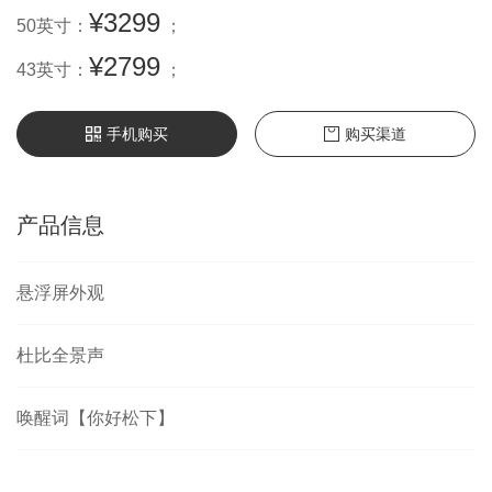
¥3299
50英寸：
；
¥2799
43英寸：
；
手机购买
购买渠道
产品信息
悬浮屏外观
杜比全景声
唤醒词【你好松下】