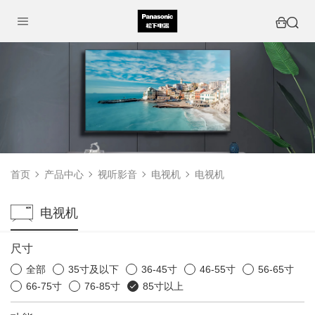
首页
产品中心
视听影音
电视机
电视机
电视机
尺寸
全部
35寸及以下
36-45寸
46-55寸
56-65寸
66-75寸
76-85寸
85寸以上