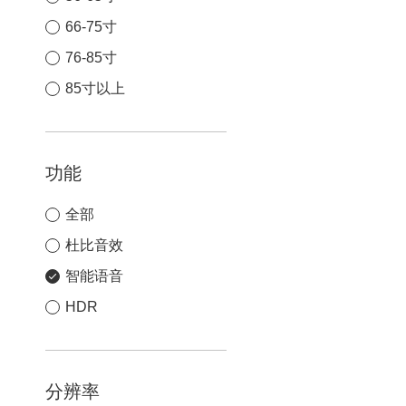
66-75寸
76-85寸
85寸以上
功能
全部
杜比音效
智能语音
HDR
分辨率