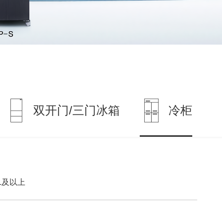
双开门/三门冰箱
冷柜
0L及以上