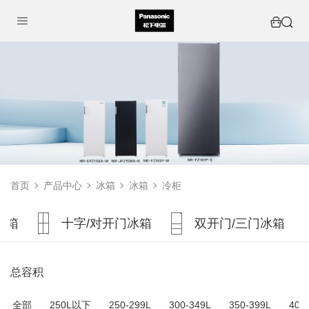
首页
产品中心
冰箱
冰箱
冷柜
冰箱
十字/对开门冰箱
双开门/三门冰箱
总容积
全部
250L以下
250-299L
300-349L
350-399L
400