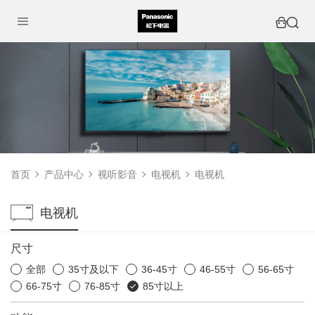
首页
产品中心
视听影音
电视机
电视机
电视机
尺寸
全部
35寸及以下
36-45寸
46-55寸
56-65寸
66-75寸
76-85寸
85寸以上