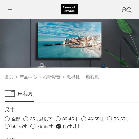
首页
产品中心
视听影音
电视机
电视机
电视机
尺寸
全部
35寸及以下
36-45寸
46-55寸
56-65寸
66-75寸
76-85寸
85寸以上