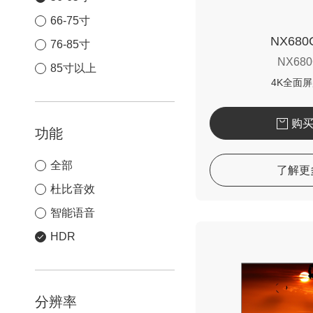
66-75寸
NX68
76-85寸
NX68
85寸以上
4K全面
购
功能
全部
了解更
杜比音效
智能语音
HDR
分辨率