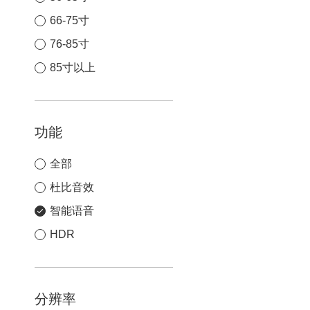
66-75寸
76-85寸
85寸以上
功能
全部
杜比音效
智能语音
HDR
分辨率