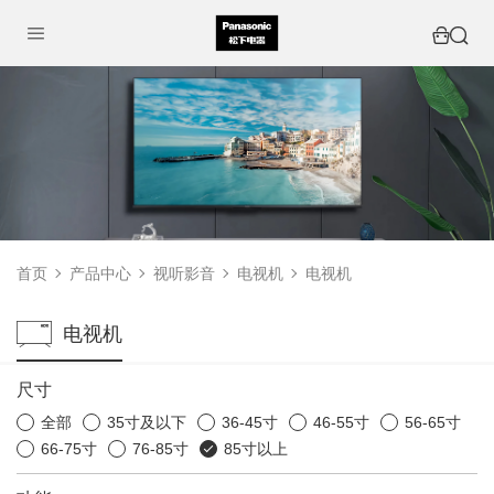
首页
产品中心
视听影音
电视机
电视机
电视机
尺寸
全部
35寸及以下
36-45寸
46-55寸
56-65寸
66-75寸
76-85寸
85寸以上