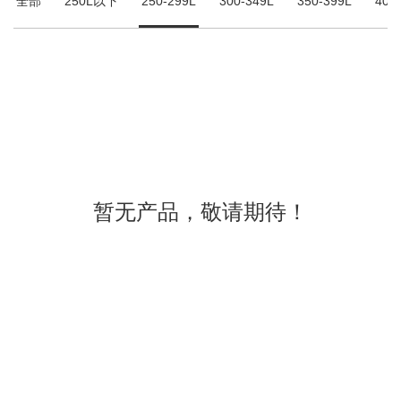
全部
250L以下
250-299L
300-349L
350-399L
400
暂无产品，敬请期待！