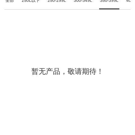
全部
250L以下
250-299L
300-349L
350-399L
400
暂无产品，敬请期待！