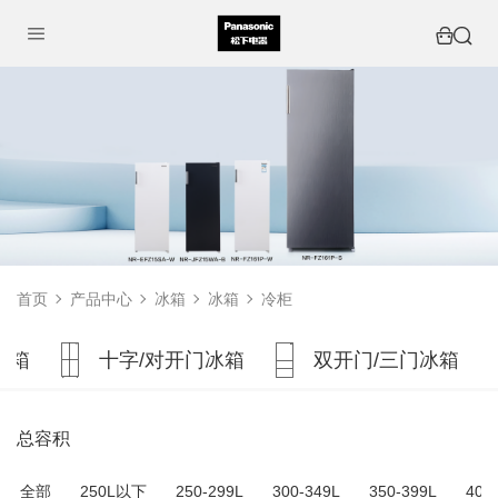
首页
产品中心
冰箱
冰箱
冷柜
冰箱
十字/对开门冰箱
双开门/三门冰箱
总容积
全部
250L以下
250-299L
300-349L
350-399L
400