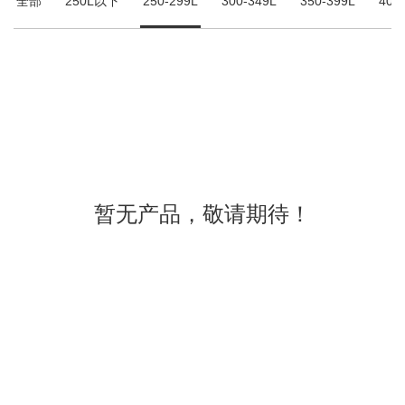
全部
250L以下
250-299L
300-349L
350-399L
400
暂无产品，敬请期待！