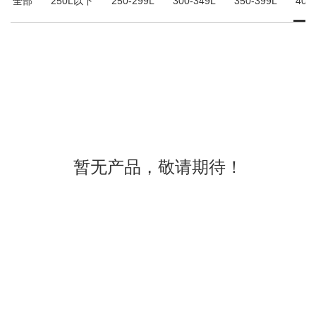
全部
250L以下
250-299L
300-349L
350-399L
400
暂无产品，敬请期待！