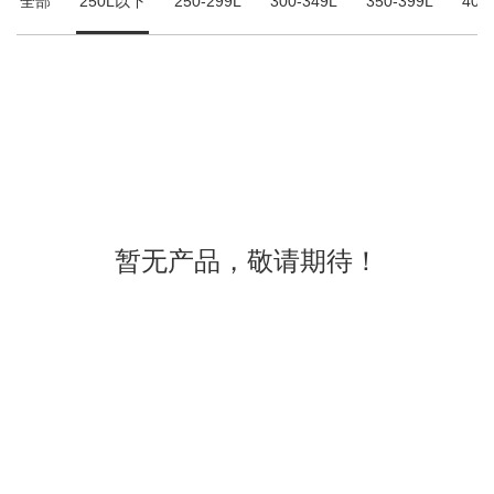
全部
250L以下
250-299L
300-349L
350-399L
400
暂无产品，敬请期待！