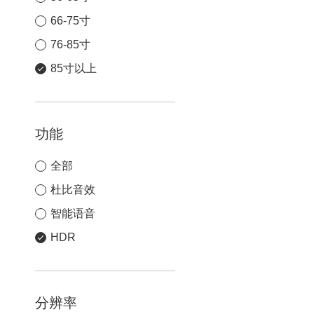
66-75寸
76-85寸
85寸以上
功能
全部
杜比音效
智能语音
HDR
分辨率