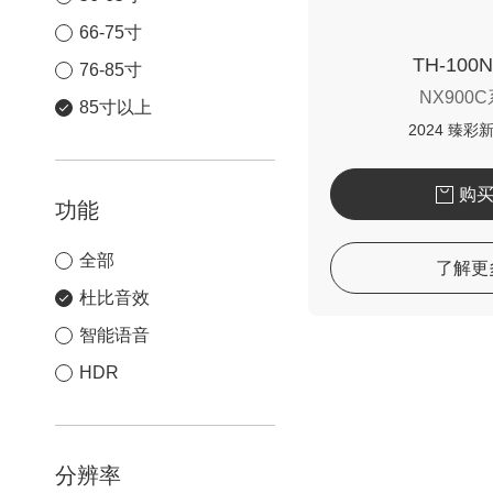
66-75寸
TH-100
76-85寸
NX900
85寸以上
2024 臻彩新M
购
功能
全部
了解更
杜比音效
智能语音
HDR
分辨率