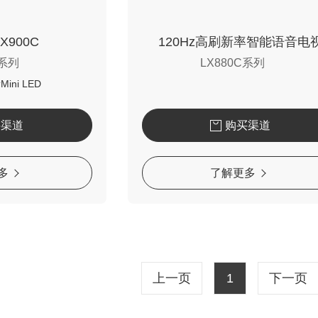
NX900C
120Hz高刷新率智能语音电
C系列
LX880C系列
ini LED
买渠道
购买渠道
多
了解更多
上一页
1
下一页