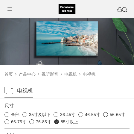
首页
产品中心
视听影音
电视机
电视机
电视机
尺寸
全部
35寸及以下
36-45寸
46-55寸
56-65寸
66-75寸
76-85寸
85寸以上