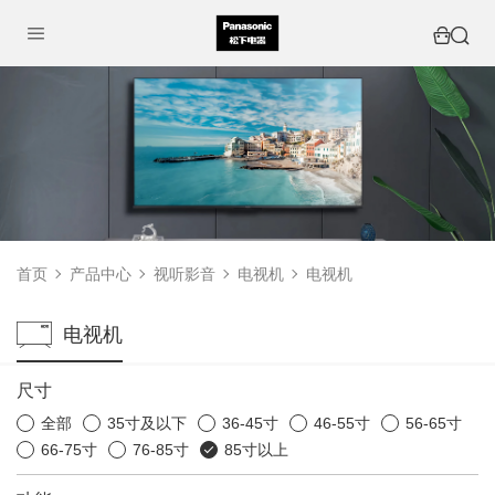
首页
产品中心
视听影音
电视机
电视机
电视机
尺寸
全部
35寸及以下
36-45寸
46-55寸
56-65寸
66-75寸
76-85寸
85寸以上