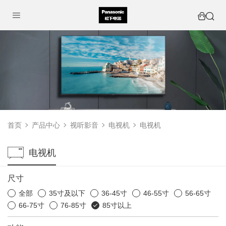
首页
产品中心
视听影音
电视机
电视机
电视机
尺寸
全部
35寸及以下
36-45寸
46-55寸
56-65寸
66-75寸
76-85寸
85寸以上