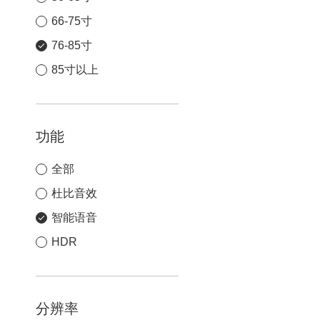
66-75寸
76-85寸
85寸以上
功能
全部
杜比音效
智能语音
HDR
分辨率