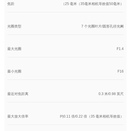
焦距
（25 毫米（35毫米相机等效值50毫米）
光圈类型
7 个光圈叶片/圆形孔径光阑
最大光圈
F1.4
最小光圈
F16
最近对焦距离
0.3 米/0.98 英尺
最大放大倍率
约0.11 倍/0.22 倍（35 毫米相机等效值）