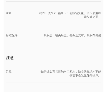
重量
约205 克/7.23 盎司（不包括镜头盖、镜头后盖和
镜头遮光罩）
标准配件
镜头盖、镜头后盖、镜头遮光罩、镜头存储袋
注意
注意
*如果镜头直接接触灰尘和水，防尘防溅结构不能
保证不会发生任何损坏。