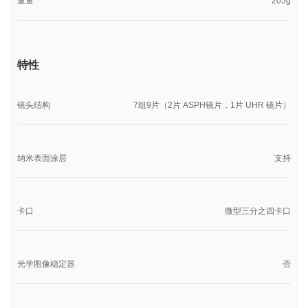
重量
205g
特性
镜头结构
7组9片（2片 ASPH镜片，1片 UHR 镜片）
纳米表面涂层
支持
卡口
微型三分之四卡口
光学图像稳定器
否