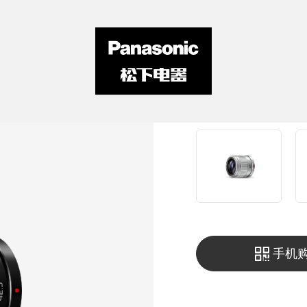
镜头
F1.7大光
手机