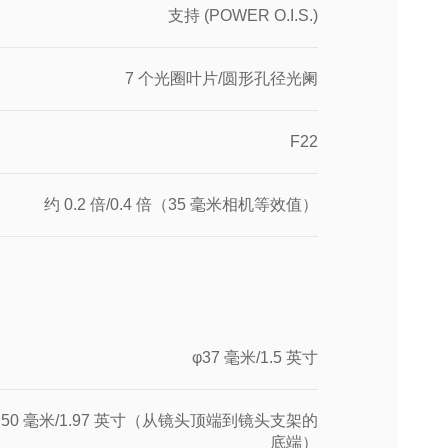
支持 (POWER O.I.S.)
7 个光圈叶片/圆形孔径光阑
F22
约 0.2 倍/0.4 倍（35 毫米相机等效值）
φ37 毫米/1.5 英寸
 50 毫米/1.97 英寸（从镜头顶端到镜头支架的
底端）