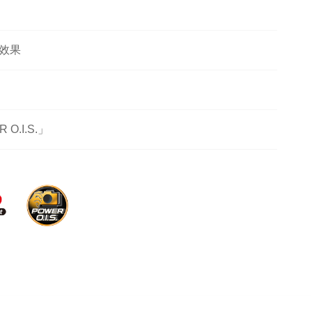
深效果
O.I.S.」