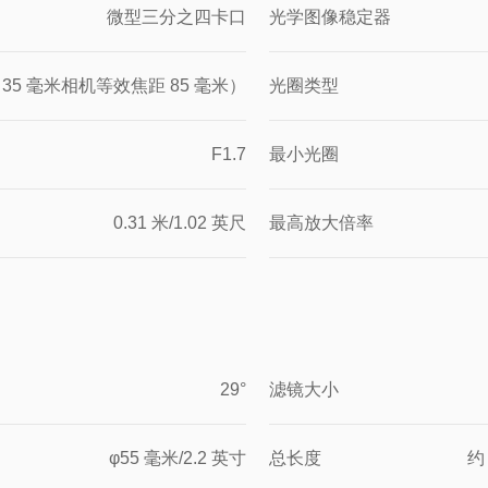
微型三分之四卡口
光学图像稳定器
米（35 毫米相机等效焦距 85 毫米）
光圈类型
F1.7
最小光圈
0.31 米/1.02 英尺
最高放大倍率
29°
滤镜大小
φ55 毫米/2.2 英寸
总长度
约