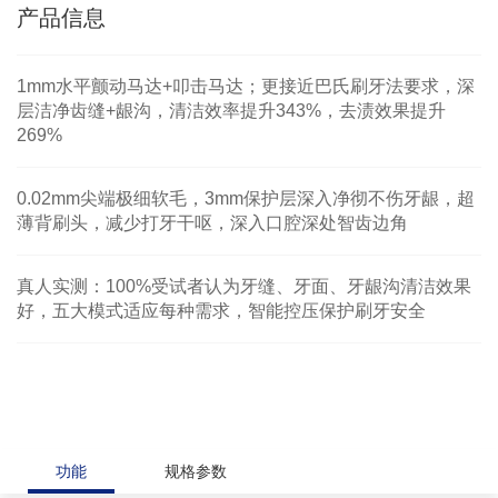
产品信息
1mm水平颤动马达+叩击马达；更接近巴氏刷牙法要求，深
层洁净齿缝+龈沟，清洁效率提升343%，去渍效果提升
269%
0.02mm尖端极细软毛，3mm保护层深入净彻不伤牙龈，超
薄背刷头，减少打牙干呕，深入口腔深处智齿边角
真人实测：100%受试者认为牙缝、牙面、牙龈沟清洁效果
好，五大模式适应每种需求，智能控压保护刷牙安全
功能
规格参数