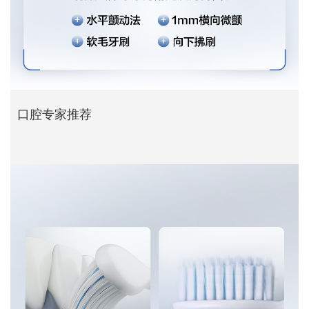
口腔专家推荐