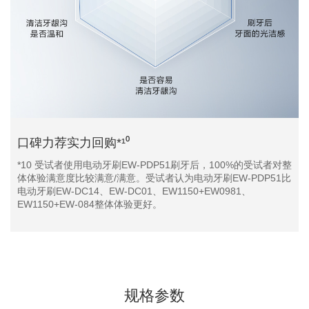
口碑力荐实力回购*¹⁰
*10 受试者使用电动牙刷EW-PDP51刷牙后，100%的受试者对整
体体验满意度比较满意/满意。受试者认为电动牙刷EW-PDP51比
电动牙刷EW-DC14、EW-DC01、EW1150+EW0981、
EW1150+EW-084整体体验更好。
规格参数