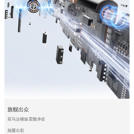
旗舰出众
双马达横纵震颤净齿
颠覆出彩