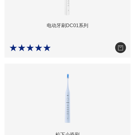
电动牙刷DC01系列
★★★★★
松下小瓷刷