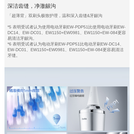
深洁齿缝，净澈龈沟
「超薄背」双刷头极致护理，温和深入齿缝&牙龈沟
*5 表明受试者认为使用电动牙刷EW-PDP51比使用电动牙刷EW-
DC14、EW-DC01、EW1150+EW0981、EW1150+EW-084更容
易清洁牙龈沟。
*6 表明受试者认为电动牙刷EW-PDP51比电动牙刷EW-DC14、
EW-DC01、EW1150+EW0981、EW1150+EW-084更容易清洁
牙缝。