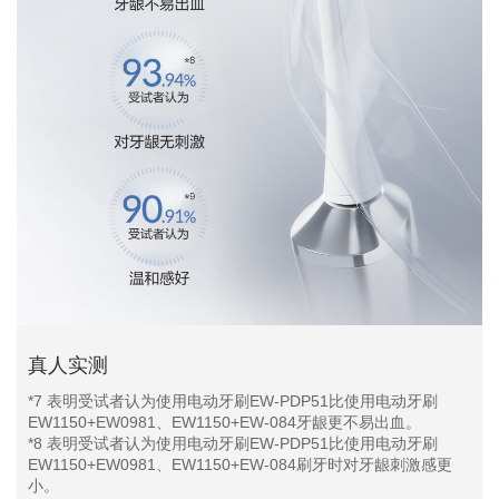
真人实测
*7 表明受试者认为使用电动牙刷EW-PDP51比使用电动牙刷
EW1150+EW0981、EW1150+EW-084牙龈更不易出血。
*8 表明受试者认为使用电动牙刷EW-PDP51比使用电动牙刷
EW1150+EW0981、EW1150+EW-084刷牙时对牙龈刺激感更
小。