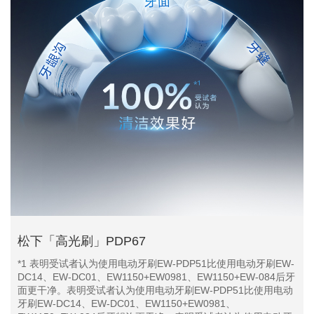
松下「高光刷」PDP67
*1 表明受试者认为使用电动牙刷EW-PDP51比使用电动牙刷EW-
DC14、EW-DC01、EW1150+EW0981、EW1150+EW-084后牙
面更干净。表明受试者认为使用电动牙刷EW-PDP51比使用电动
牙刷EW-DC14、EW-DC01、EW1150+EW0981、