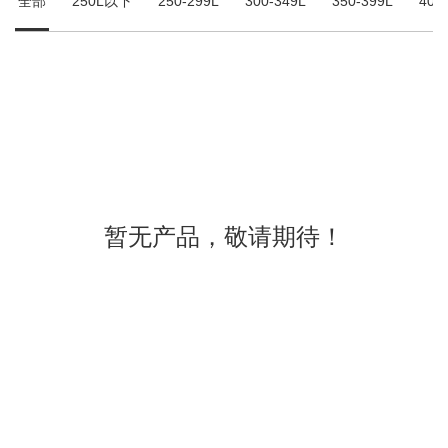
全部
250L以下
250-299L
300-349L
350-399L
400
暂无产品，敬请期待！