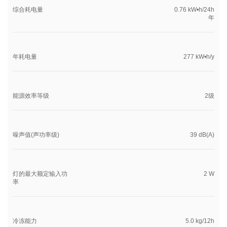
综合耗电量
0.76 kW•h/24h
年
年耗电量
277 kW•h/y
能源效率等级
2级
噪声值(声功率级)
39 dB(A)
灯的最大额定输入功
2 W
率
冷冻能力
5.0 kg/12h