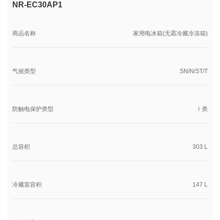
NR-EC30AP1
商品名称
家用电冰箱(无霜冷藏冷冻箱)
气候类型
SN/N/ST/T
防触电保护类型
Ⅰ类
总容积
303 L
冷藏室容积
147 L