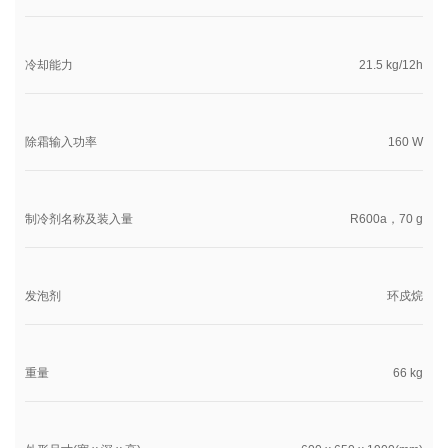
冷却能力
21.5 kg/12h
除霜输入功率
160 W
制冷剂名称及装入量
R600a，70 g
发泡剂
环戍烷
重量
66 kg