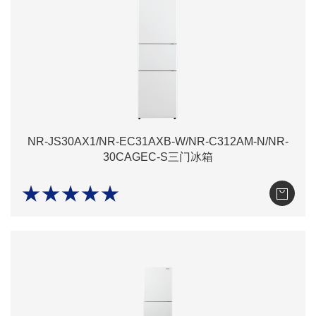
NR-JS30AX1/NR-EC31AXB-W/NR-C312AM-N/NR-
30CAGEC-S三门冰箱
★★★★★