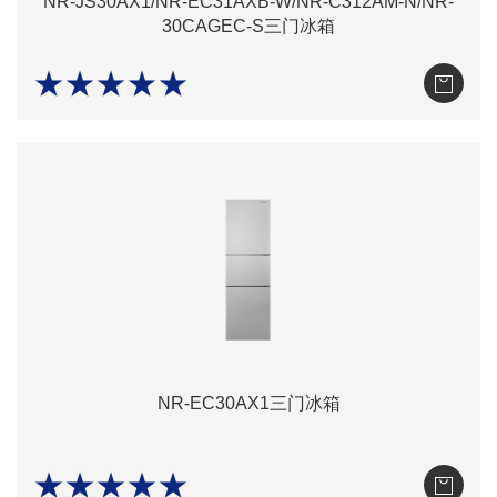
NR-JS30AX1/NR-EC31AXB-W/NR-C312AM-N/NR-
30CAGEC-S三门冰箱
★★★★★
NR-EC30AX1三门冰箱
★★★★★