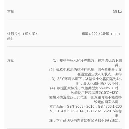
重量
58 kg
外形尺寸（宽 x 深 x
600 x 600 x 1840（mm）
高）
注意
（1）规格中标示的冷冻能力：在速冻状态下测
得。
（2）规格中标示的标准耗电量、综合耗电量：在
变温室设定为-6℃状态下测得
（3）32℃环境温度下，冰箱最小化霜间隔为4小
时，最大化霜间隔为50小时。
（4）根据国家标准，气候类型为SN/N/ST/T时，
冰箱使用环境温度为10℃~43℃。
如果环境温度超出此范围，则冰箱可能不能维持
设定的间室温度。
本产品执行GB/T 8059 - 2016，GB 4706.1-200
5，GB 4706.13-2014，GB 12021.2-2015等标
准。
注：本产品说明书内容如有変动恕不另行通知。