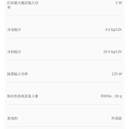
灯的最大额定输入功
2 W
率
冷冻能力
4.0 kg/12h
冷却能力
20.5 kg/12h
除霜输入功率
125 W
制冷剂名称及装入量
R600a，60 g
发泡剂
环戍烷