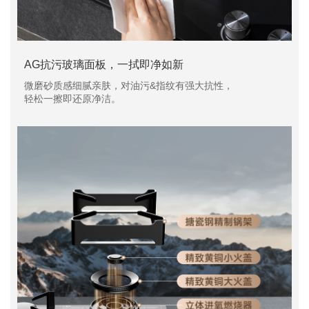
AG抗污玻璃面板，一拭即净如新
微磨砂质感细腻亲肤，对油污&指纹有强大抗性，
轻松一擦即还原净洁。