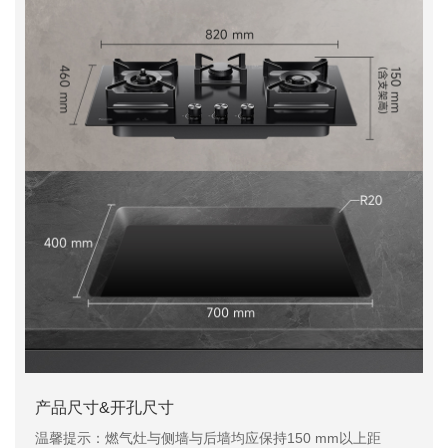
产品尺寸&开孔尺寸
温馨提示：燃气灶与侧墙与后墙均应保持150 mm以上距