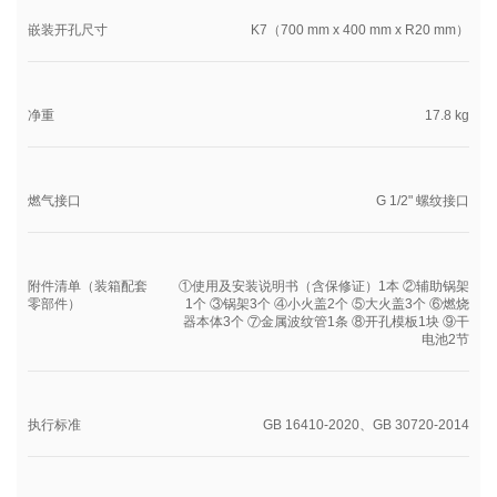
嵌装开孔尺寸
K7（700 mm x 400 mm x R20 mm）
净重
17.8 kg
燃气接口
G 1/2" 螺纹接口
附件清单（装箱配套
①使用及安装说明书（含保修证）1本 ②辅助锅架
零部件）
1个 ③锅架3个 ④小火盖2个 ⑤大火盖3个 ⑥燃烧
器本体3个 ⑦金属波纹管1条 ⑧开孔模板1块 ⑨干
电池2节
执行标准
GB 16410-2020、GB 30720-2014