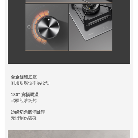
合金旋钮底座
耐用耐腐蚀不易松动
180° 宽幅调温
驾驭煎炒焖炖
边缘切角圆润处理
无惧刮伤磕碰