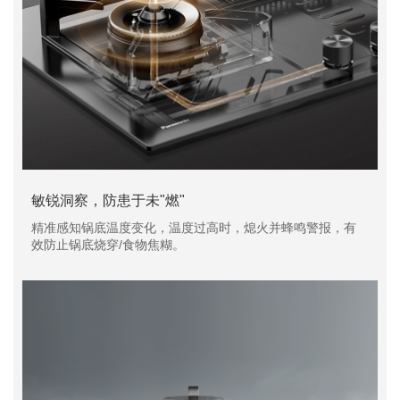
敏锐洞察，防患于未"燃"
精准感知锅底温度变化，温度过高时，熄火并蜂鸣警报，有
效防止锅底烧穿/食物焦糊。