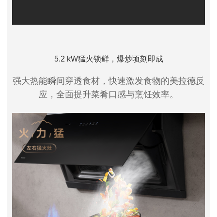
5.2 kW猛火锁鲜，爆炒顷刻即成
强大热能瞬间穿透食材，快速激发食物的美拉德反
应，全面提升菜肴口感与烹饪效率。