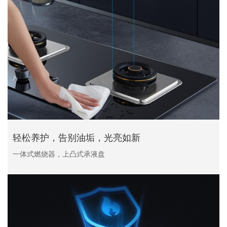
轻松养护，告别油垢，光亮如新
一体式燃烧器，上凸式承液盘