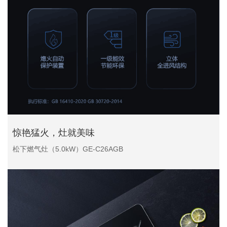
惊艳猛火，灶就美味
松下燃气灶（5.0kW）GE-C26AGB