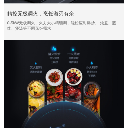
精控无极调火，烹饪游刃有余
0-5kW无极调火，火力大小精细调，轻松应对爆炒、 炖煮、煎
炸、煲汤等不同烹饪需求