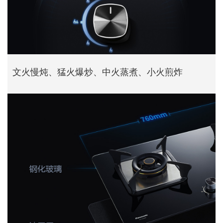
文火慢炖、猛火爆炒、中火蒸煮、小火煎炸