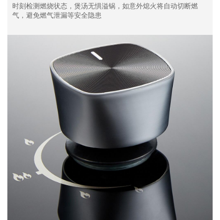
时刻检测燃烧状态，煲汤无惧溢锅，如意外熄火将自动切断燃
气，避免燃气泄漏等安全隐患