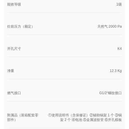
能效等级
1级
灶前压力（额定）
天然气 2000 Pa
开孔尺寸
K4
净重
12.3 Kg
燃气接口
G1/2“螺纹接口
附属品（装箱配套零
①使用说明书（含保修证）②辅助锅架 1 个 ③锅
部件）
架 2 个 ④电池 ⑤金属波纹管 ⑥开孔模板