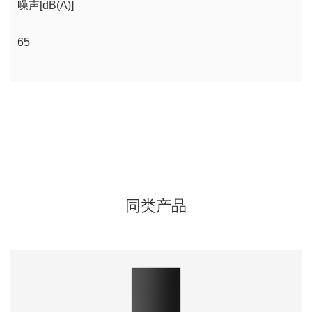
噪声[dB(A)]
65
同类产品