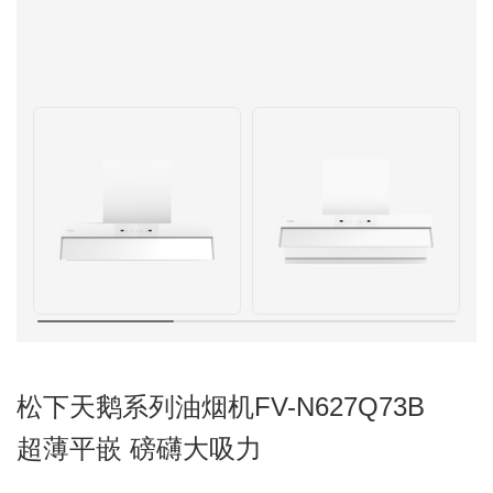
松下天鹅系列油烟机FV-N627Q73B
超薄平嵌 磅礴大吸力