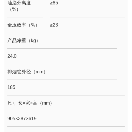
油脂分离度
≥85
（%）
全压效率（%）
≥23
产品净重（kg）
24.0
排烟管外径（mm）
185
尺寸 长×宽×高（mm）
905×387×619