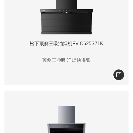
松下顶侧三吸油烟机FV-C625S71K
顶侧三净吸 净烟快准狠