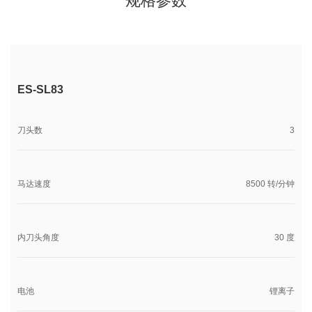
规格参数
ES-SL83
刀头数
3
马达速度
8500 转/分钟
内刀头角度
30 度
电池
锂离子