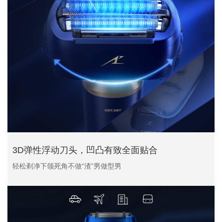
3D弹性浮动刀头，凹凸有致全面贴合
轻松剃净下颌死角不做“渣”男做型男