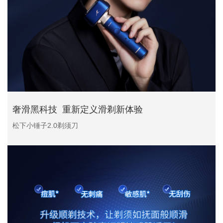
奢滑黑科技 重新定义滑剃新体验
松下小锤子2.0剃须刀