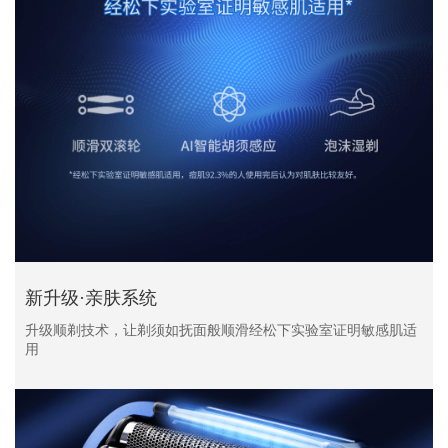
新升级·亲肤系统
升级顺剃技术，让剃须如抚面般顺滑经松下实验室证明敏感肌适
用