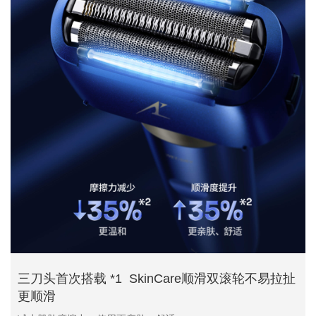
三刀头首次搭载 *1 SkinCare顺滑双滚轮不易拉扯
更顺滑