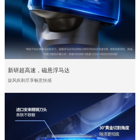
新研超高速，磁悬浮马达
旋风疾剃尽享畅意快感