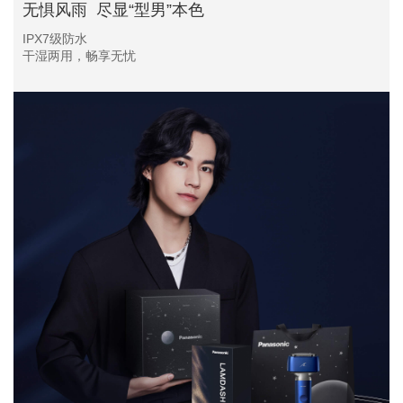
无惧风雨 尽显“型男”本色
IPX7级防水
干湿两用，畅享无忧