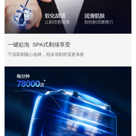
一键起泡 SPA式剃须享受
干湿双剃随心选择，泡沫湿剃舒适更亲肤