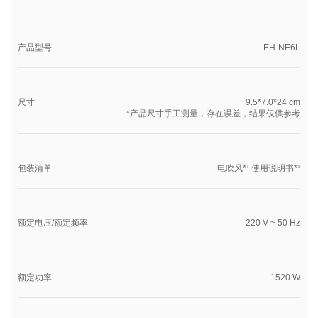
产品型号
EH-NE6L
尺寸
9.5*7.0*24 cm
*产品尺寸手工测量，存在误差，结果仅供参考
包装清单
电吹风*¹ 使用说明书*¹
额定电压/额定频率
220 V ~ 50 Hz
额定功率
1520 W