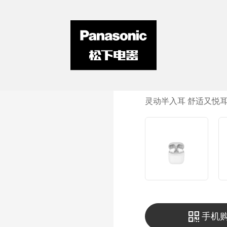
C105真无
灵动半入耳 舒适又悦
手机