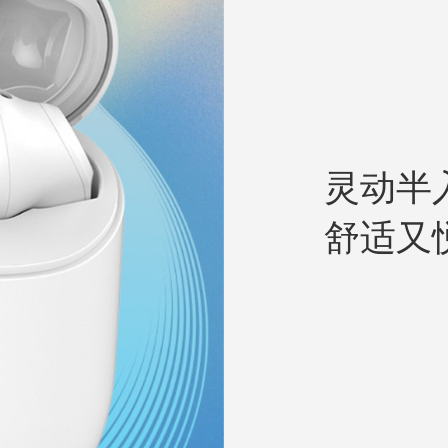
灵动半
舒适又