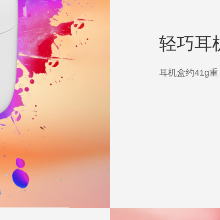
轻巧耳
耳机盒约41g