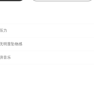
压力
无明显坠物感
湃音乐