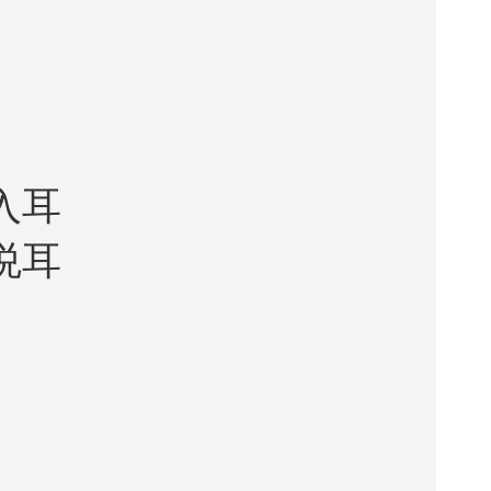
入耳
悦耳