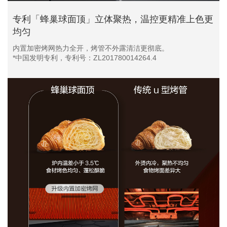
专利「蜂巢球面顶」立体聚热，温控更精准上色更
均匀
内置加密烤网热力全开，烤管不外露清洁更彻底。
*中国发明专利，专利号：ZL201780014264.4