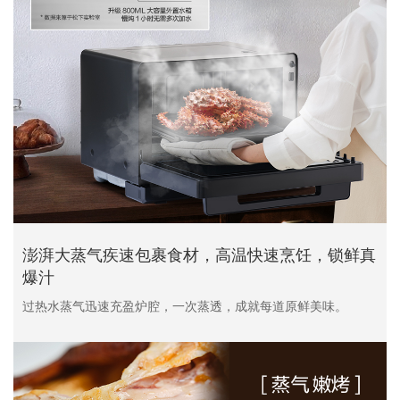
澎湃大蒸气疾速包裹食材，高温快速烹饪，锁鲜真
爆汁
过热水蒸气迅速充盈炉腔，一次蒸透，成就每道原鲜美味。