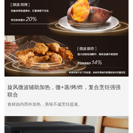
旋风微波辅助加热，微+蒸/烤/炸，复合烹饪强强
联合
食材由内而外加热，美味不减烹饪提速。