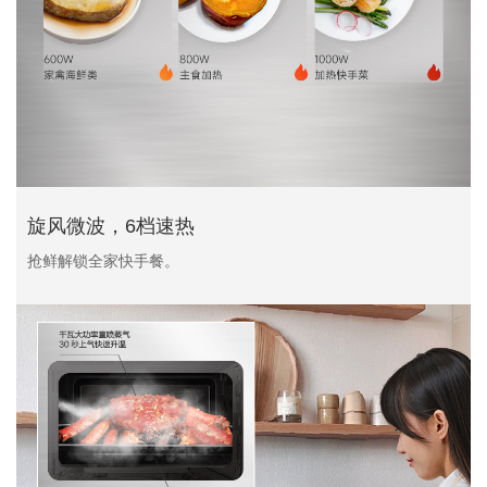
旋风微波，6档速热
抢鲜解锁全家快手餐。