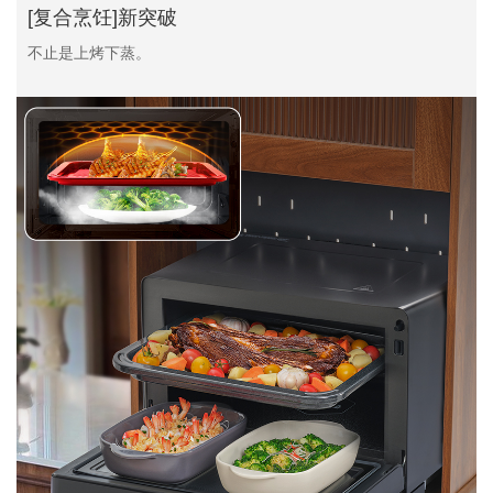
[复合烹饪]新突破
不止是上烤下蒸。