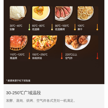
30-250℃广域温段
发酵、蒸炖、烘烤、空气炸各式烹饪一机满足。