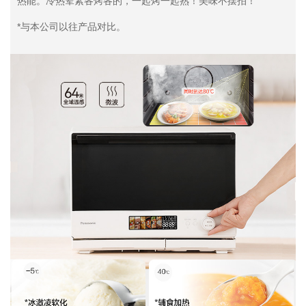
热能。冷热荤素各烤各的，一起烤一起熟！美味不摆拍！
*与本公司以往产品对比。