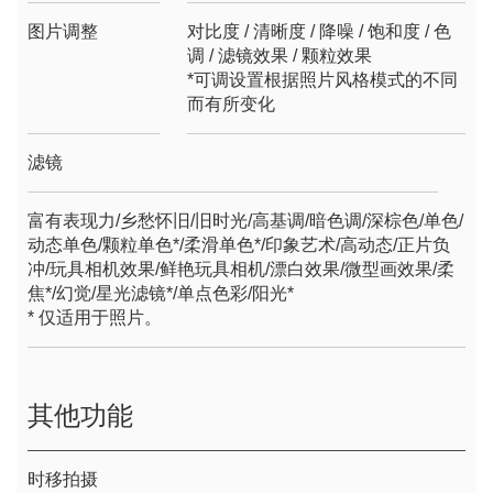
图片调整
对比度 / 清晰度 / 降噪 / 饱和度 / 色
调 / 滤镜效果 / 颗粒效果
*可调设置根据照片风格模式的不同
而有所变化
滤镜
富有表现力/乡愁怀旧/旧时光/高基调/暗色调/深棕色/单色/
动态单色/颗粒单色*/柔滑单色*/印象艺术/高动态/正片负
冲/玩具相机效果/鲜艳玩具相机/漂白效果/微型画效果/柔
焦*/幻觉/星光滤镜*/单点色彩/阳光*
* 仅适用于照片。
其他功能
时移拍摄