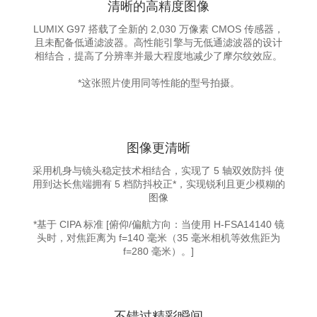
清晰的高精度图像
LUMIX G97 搭载了全新的 2,030 万像素 CMOS 传感器，
且未配备低通滤波器。高性能引擎与无低通滤波器的设计
相结合，提高了分辨率并最大程度地减少了摩尔纹效应。
*这张照片使用同等性能的型号拍摄。
图像更清晰
采用机身与镜头稳定技术相结合，实现了 5 轴双效防抖 使
用到达长焦端拥有 5 档防抖校正*，实现锐利且更少模糊的
图像
*基于 CIPA 标准 [俯仰/偏航方向：当使用 H-FSA14140 镜
头时，对焦距离为 f=140 毫米（35 毫米相机等效焦距为
f=280 毫米）。]
不错过精彩瞬间