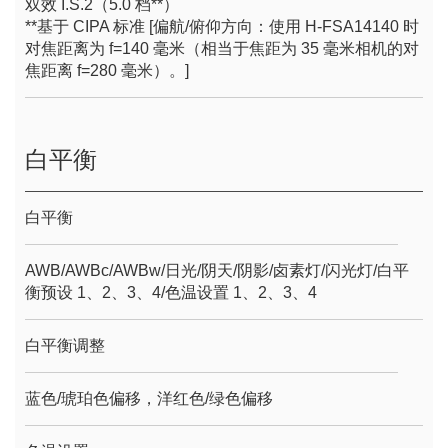
双效 I.S.2（5.0 档**）
**基于 CIPA 标准 [偏航/俯仰方向：使用 H-FSA14140 时
对焦距离为 f=140 毫米（相当于焦距为 35 毫米相机的对
焦距离 f=280 毫米）。]
白平衡
白平衡
AWB/AWBc/AWBw/日光/阴天/阴影/卤素灯/闪光灯/白平
衡预设 1、2、3、4/色温设置 1、2、3、4
白平衡调整
蓝色/琥珀色偏移，洋红色/绿色偏移