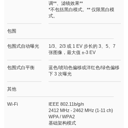
调**、滤镜效果**
*不包括黑白模式。** 仅限黑白模
式。
包围
包围式自动曝光
1/3、2/3 或 1 EV 步长的 3、5、7
张图像，最大值 ±-3 EV
包围式白平衡
蓝色/琥珀色偏移或洋红色/绿色偏移
下 3 次曝光
其他
Wi-Fi
IEEE 802.11b/g/n
2412 MHz - 2462 MHz (1-11 ch)
WPA / WPA2
基础架构模式