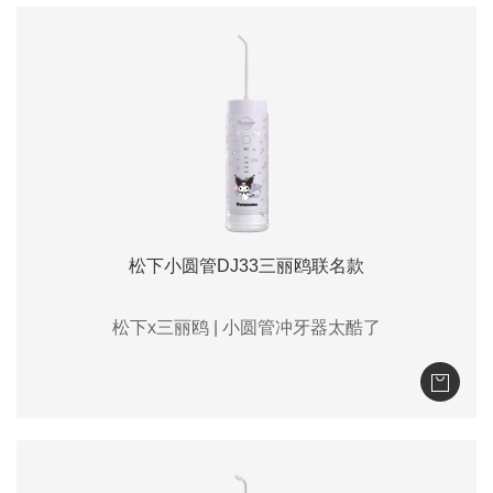
松下小圆管DJ33三丽鸥联名款
松下x三丽鸥 | 小圆管冲牙器太酷了