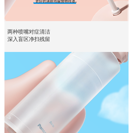
两种喷嘴对症清洁
深入盲区净扫残留