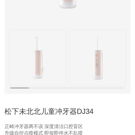
松下未北北儿童冲牙器DJ34
正畸冲牙器两不误 深度清洁口腔盲区
升级自控点喷模式 即按即停水不乱喷