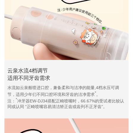
云泉水流4档调节
适用不同牙齿需求
水流如云泉般喷进口腔，兼备柔和与洁净的能量,4档水压可调
*
节，适用少年们不同口腔环境和牙齿的洁净需求
。
*
注：
冲牙器EW-DJ34搭配正畸喷嘴时，66.67%的受试者比较认
同或认同 “正畸喷嘴容易清洁矫正齿或齿列不正牙齿”。