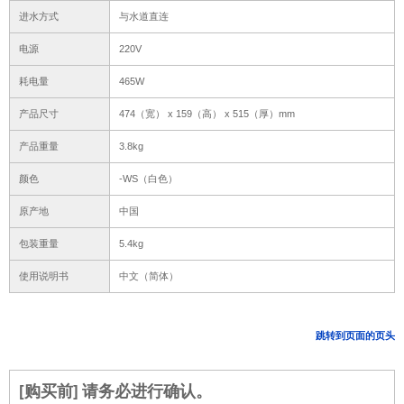
进水方式
与水道直连
电源
220V
耗电量
465W
产品尺寸
474（宽） x 159（高） x 515（厚）mm
产品重量
3.8kg
颜色
-WS（白色）
原产地
中国
包装重量
5.4kg
使用说明书
中文（简体）
跳转到页面的页头
[购买前] 请务必进行确认。