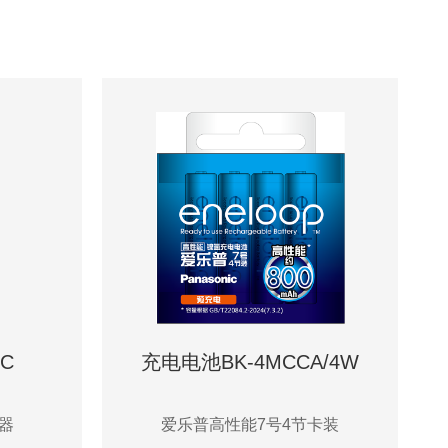
C
充电电池BK-4MCCA/4W
器
爱乐普高性能7号4节卡装