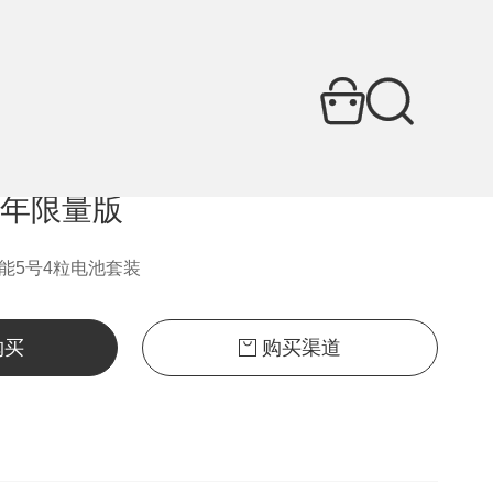
51MCC4CA
0周年限量版
能5号4粒电池套装
购买
购买渠道