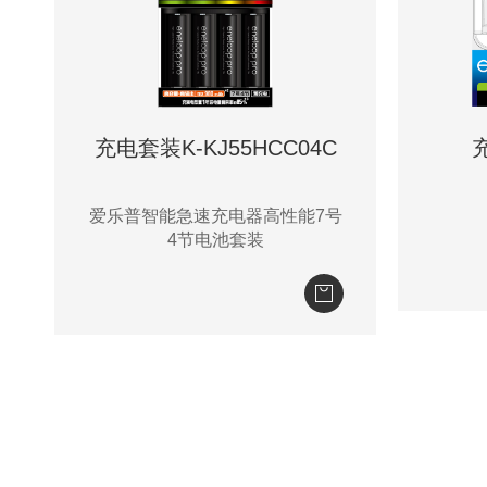
充电套装K-KJ55HCC04C
爱乐普智能急速充电器高性能7号
4节电池套装