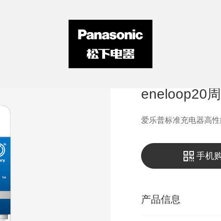
充电套装K-KJ
eneloop2
爱乐普标准充电器高性
手机
产品信息