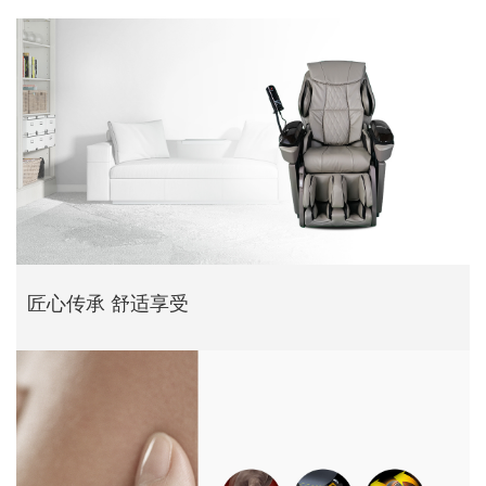
匠心传承 舒适享受