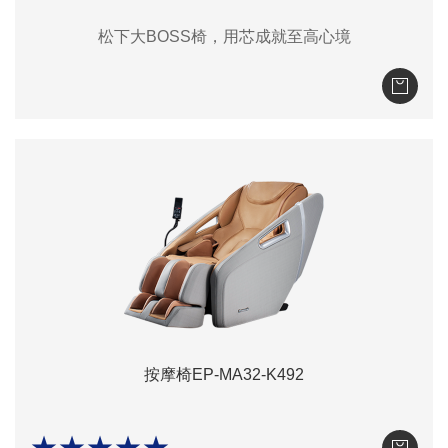
松下大BOSS椅，用芯成就至高心境
按摩椅EP-MA32-K492
★★★★★