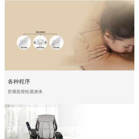
各种程序
舒展筋骨松展身体