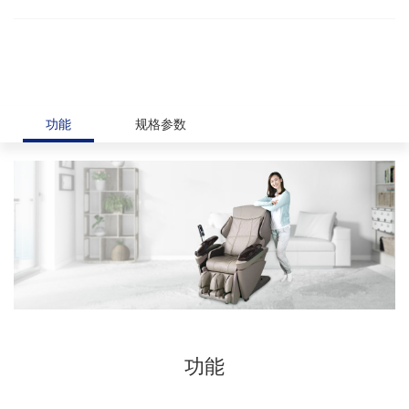
功能
规格参数
功能