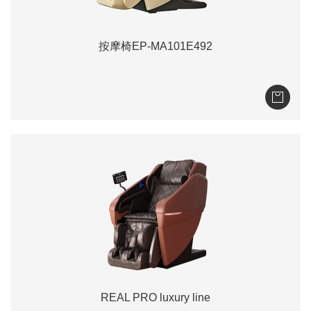
按摩椅EP-MA101E492
REAL PRO luxury line