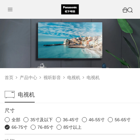
首页
产品中心
视听影音
电视机
电视机
电视机
尺寸
全部
35寸及以下
36-45寸
46-55寸
56-65寸
66-75寸
76-85寸
85寸以上