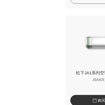
松下JA1系列
J9AKR
购