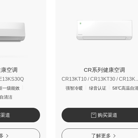
健康空调
CR系列健康空调
E13KS30Q
CR13KT10 / CR13KT30 / CR
新一级能效
强智冷暖
绿音认证
58℃高温自
温自清洁
买渠道
购买渠道
多
了解更多