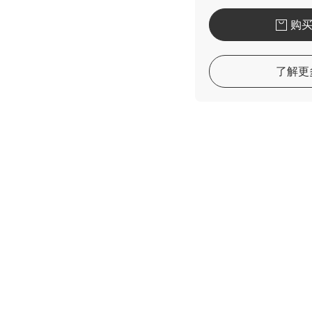
购
了解更