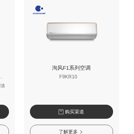
洵风F1系列空调
13KT10Q / CR13KT30Q
F9KR10
清洁
购买渠道
了解更多