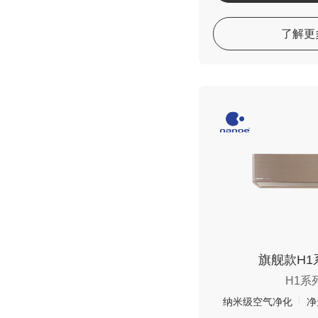
了解更
旗舰款H1
H1系
纳米级空气净化
净