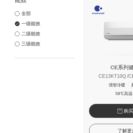
能效
全部
一级能效
二级能效
三级能效
CE系列
CE13KT10Q /C
强智冷暖
58℃高
购
了解更