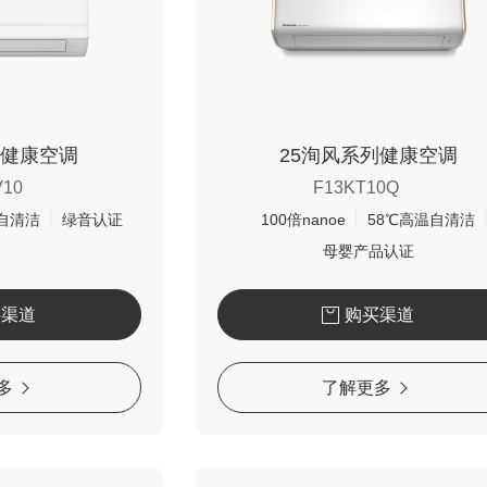
健康空调
25洵风系列健康空调
V10
F13KT10Q
自清洁
绿音认证
100倍nanoe
58℃高温自清洁
母婴产品认证
买渠道
购买渠道
多
了解更多